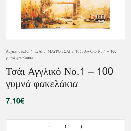
άρδαμο
ασεμί
τα δάσους
κινο & Φρούτα Πάθους
t
νι & Μέντα
ΤΑΝΑ
artners – Συνεργάτες χονδρικής
σσότερα…
εμόνι
σσότερα…
σσότερα…
κο & Λίτσι
 ΦΡΟΥΤΑ
σσότερα…
σσότερα…
σσότερα…
NEFIT BLENDS
Αρχική σελίδα
/
ΤΣΑΙ
/
ΜΑΥΡΟ ΤΣΑΙ
/
Τσάι Αγγλικό Νο.1 – 100
γυμνά φακελάκια
Τσάι Αγγλικό Νο.1 – 100
ΑΙ COLD BREW
γυμνά φακελάκια
ΟΤΑΣΕΙΣ ΔΩΡΩΝ
7.10
€