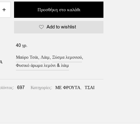
Προσθήκη στο καλάθι
Add to wishlist
:
40 γρ.
Μαύρο Τσάι
,
Λάιμ
,
Ξύσμα λεμονιού
,
Ά
Φυσικό άρωμα λεμόνι & λάιμ
οϊόντος:
697
Κατηγορίες:
ΜΕ ΦΡΟΥΤΑ
,
ΤΣΑΙ