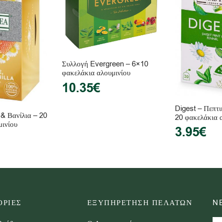
Συλλογή Evergreen – 6×10
φακελάκια αλουμινίου
10.35
€
Digest – Πεπτ
& Βανίλια – 20
20 φακελάκια 
μινίου
3.95
€
ΡΙΕΣ
ΕΞΥΠΗΡΕΤΗΣΗ ΠΕΛΑΤΩΝ
N