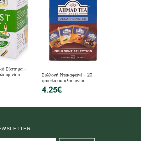
ικό Σύστημα –
αλουμινίου
Συλλογή Ντεκαφεϊνέ – 20
φακελάκια αλουμινίου
4.25
€
EWSLETTER