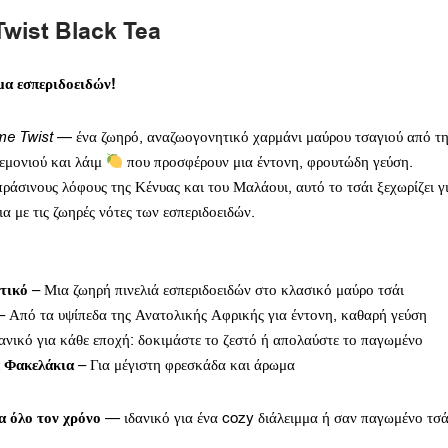
wist Black Tea
α εσπεριδοειδών!
me Twist
— ένα ζωηρό, αναζωογονητικό χαρμάνι μαύρου τσαγιού από τ
εμονιού και λάιμ
που προσφέρουν μια έντονη, φρουτώδη γεύση.
ράσινους λόφους της Κένυας και του Μαλάουι, αυτό το τσάι ξεχωρίζει γ
ια με τις ζωηρές νότες των εσπεριδοειδών.
τικό
– Μια ζωηρή πινελιά εσπεριδοειδών στο κλασικό μαύρο τσάι
 Από τα υψίπεδα της Ανατολικής Αφρικής για έντονη, καθαρή γεύση
ανικό για κάθε εποχή: δοκιμάστε το ζεστό ή απολαύστε το παγωμένο
 Φακελάκια
– Για μέγιστη φρεσκάδα και άρωμα
 όλο τον χρόνο
— ιδανικό για ένα cozy διάλειμμα ή σαν παγωμένο τσάι