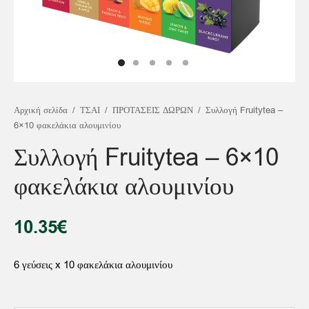
άρδαμο
ασεμί
τα δάσους
κινο & Φρούτα Πάθους
t
νι & Μέντα
ΤΑΝΑ
artners – Συνεργάτες χονδρικής
σσότερα…
εμόνι
σσότερα…
σσότερα…
κο & Λίτσι
 ΦΡΟΥΤΑ
σσότερα…
σσότερα…
σσότερα…
Αρχική σελίδα
/
ΤΣΑΙ
/
ΠΡΟΤΑΣΕΙΣ ΔΩΡΩΝ
/
Συλλογή Fruitytea –
NEFIT BLENDS
6×10 φακελάκια αλουμινίου
Συλλογή Fruitytea – 6×10
ΑΙ COLD BREW
φακελάκια αλουμινίου
ΟΤΑΣΕΙΣ ΔΩΡΩΝ
10.35
€
6 γεύσεις x 10 φακελάκια αλουμινίου