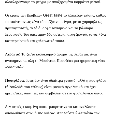
ολοκληρώνουμε το μείγμα με αποξηραμένα κομμάτια μελιού.
Οι κριτές των βραβείων Great Taste το λάτρεψαν επίσης, καθώς
το επαίνεσαν ως «ένα τόσο έξυπνο μείγμα, με το χαμομήλι ως
πρωταγωνιστή, αλλά όμορφα τονισμένο και το βάλσαμο
λεμονιού». Του απένειμαν δύο αστέρια, αναφέροντάς το ως «ένα
καταπραϋντικό και χαλαρωτικό τσάι».
Λεβάντα:
Το ζεστό καλοκαιρινό άρωμα της λεβάντας είναι
αγαπημένο σε όλη τη Μεσόγειο. Προσθέτει μια ηρεμιστική νότα
λουλουδιών.
Πασιφλόρα:
Ίσως δεν είναι ιδιαίτερα γνωστό, αλλά η πασιφλόρα
(ή λουλούδι του πάθους) είναι φυσικό αγχολυτικό και έχει
ηρεμιστικές ιδιότητες και συμβάλλει σε ένα φυσιολογικό ύπνο.
Δεν περιέχει καφεΐνη οπότε μπορείτε να το καταναλώσετε
οποιαδήποτε στιγμή της ημέρας. Απολαύστε 2 φλιτζάνια την