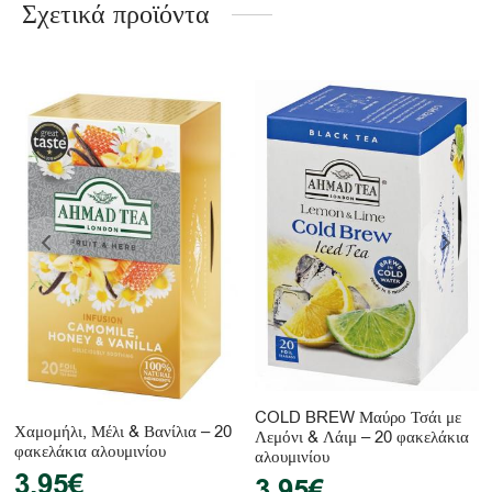
Σχετικά προϊόντα
COLD BREW Μαύρο Τσάι με
Χαμομήλι, Μέλι & Βανίλια – 20
Λεμόνι & Λάιμ – 20 φακελάκια
φακελάκια αλουμινίου
αλουμινίου
3.95
€
3.95
€