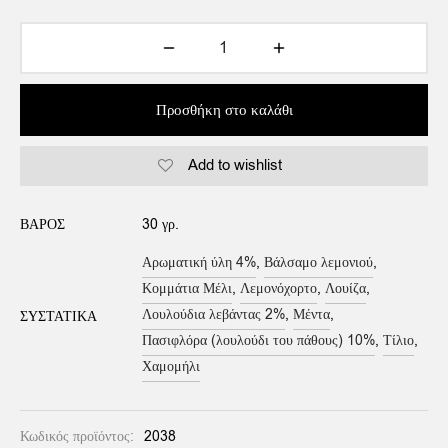
Προσθήκη στο καλάθι
Add to wishlist
Alternative:
ΒΆΡΟΣ
30 γρ.
Αρωματική ύλη 4%
,
Βάλσαμο λεμονιού
,
Κομμάτια Μέλι
,
Λεμονόχορτο
,
Λουίζα
,
Λουλούδια λεβάντας 2%
,
Μέντα
,
ΣΥΣΤΑΤΙΚΆ
Πασιφλόρα (λουλούδι του πάθους) 10%
,
Τίλιο
,
Χαμομήλι
Κωδικός προϊόντος:
2038