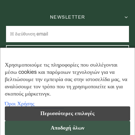
NEWSLETTER
Χρησιμοποιούμε τις πληροφορίες που συλλέγονται
μέσω cookies και παρόμοιων τεχνολογιών για να
Εγγραφείτε στο newsletter μας και εξοικονομήστε 15% στην
βελτιώσουμε την εμπειρία σας στην ιστοσελίδα μας, να
πρώτη σας παραγγελία!
αναλύσουμε τον τρόπο που τη χρησιμοποιείτε και για
σκοπούς μάρκετινγκ.
Όροι Χρήσης
Περισσότερες επιλογές
Copyright © 2026 ahmadtea.gr - All rights reserved. Created by
Αποδοχή όλων
Vrisko.gr