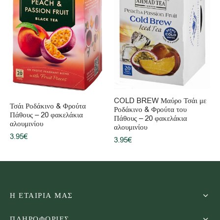
άρδαμο
ασεμί
τα δάσους
κινο & Φρούτα Πάθους
t
νι & Μέντα
ΤΑΝΑ
artners – Συνεργάτες χονδρικής
σσότερα…
εμόνι
σσότερα…
σσότερα…
κο & Λίτσι
 ΦΡΟΥΤΑ
σσότερα…
σσότερα…
σσότερα…
NEFIT BLENDS
COLD BREW Μαύρο Τσάι με
Τσάι Ροδάκινο & Φρούτα
Ροδάκινο & Φρούτα του
Πάθους – 20 φακελάκια
Πάθους – 20 φακελάκια
ΑΙ COLD BREW
αλουμινίου
αλουμινίου
3.95
€
3.95
€
ΟΤΑΣΕΙΣ ΔΩΡΩΝ
Η ΕΤΑΙΡΙΑ ΜΑΣ
ΠΛΗΡΟΦΟΡΙΕΣ