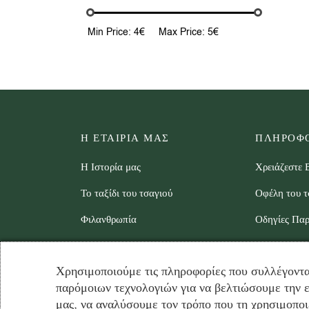
Min Price:
4€
Max Price:
5€
Η ΕΤΑΙΡΙΑ ΜΑΣ
ΠΛΗΡΟΦΟ
Η Ιστορία μας
Χρειάζεστε 
Το ταξίδι του τσαγιού
Οφέλη του τ
Φιλανθρωπία
Οδηγίες Πα
Στοιχεία Επικοινωνίας
Βίντεο
Χρησιμοποιούμε τις πληροφορίες που συλλέγοντα
B2B Partners – Συνεργάτες
παρόμοιων τεχνολογιών για να βελτιώσουμε την ε
χονδρικής
μας, να αναλύσουμε τον τρόπο που τη χρησιμοποι