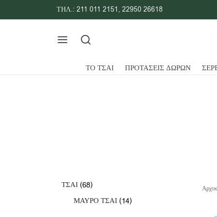
ΤΗΛ.:
211 011 2151
,
22950 26618
ΤΟ ΤΣΑΙ
ΠΡΟΤΑΣΕΙΣ ΔΩΡΩΝ
ΣΕΡ
68
ΤΣΑΙ
68
Αρχικ
προϊόντα
14
ΜΑΥΡΟ ΤΣΑΙ
14
προϊόντα