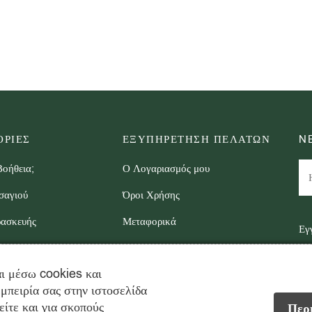
ΡΙΕΣ
ΕΞΥΠΗΡΕΤΗΣΗ ΠΕΛΑΤΩΝ
N
Βοήθεια;
Ο Λογαριασμός μου
σαγιού
Όροι Χρήσης
ρασκευής
Μεταφορικά
Εγ
στ
Επιστροφές
ι μέσω cookies και
μπειρία σας στην ιστοσελίδα
είτε και για σκοπούς
Περι