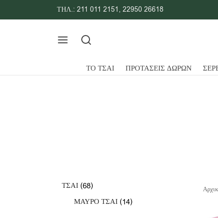
ΤΗΛ.:
211 011 2151
,
22950 26618
ΤΟ ΤΣΑΙ
ΠΡΟΤΑΣΕΙΣ ΔΩΡΩΝ
ΣΕΡ
68
ΤΣΑΙ
68
Αρχικ
προϊόντα
14
ΜΑΥΡΟ ΤΣΑΙ
14
προϊόντα