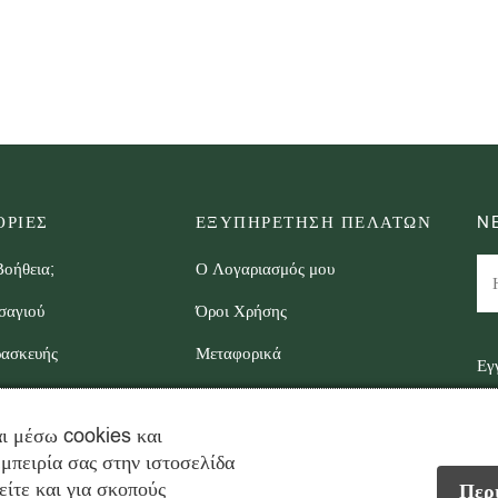
ΡΙΕΣ
ΕΞΥΠΗΡΕΤΗΣΗ ΠΕΛΑΤΩΝ
N
Βοήθεια;
Ο Λογαριασμός μου
σαγιού
Όροι Χρήσης
ρασκευής
Μεταφορικά
Εγ
στ
Επιστροφές
ι μέσω cookies και
μπειρία σας στην ιστοσελίδα
είτε και για σκοπούς
Περι