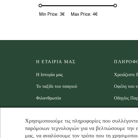
Min Price:
3€
Max Price:
4€
Η ΕΤΑΙΡΙΑ ΜΑΣ
ΠΛΗΡΟΦΟ
Η Ιστορία μας
Χρειάζεστε 
Το ταξίδι του τσαγιού
Οφέλη του τ
Φιλανθρωπία
Οδηγίες Πα
Στοιχεία Επικοινωνίας
Βίντεο
Χρησιμοποιούμε τις πληροφορίες που συλλέγοντα
B2B Partners – Συνεργάτες
παρόμοιων τεχνολογιών για να βελτιώσουμε την ε
χονδρικής
μας, να αναλύσουμε τον τρόπο που τη χρησιμοποι